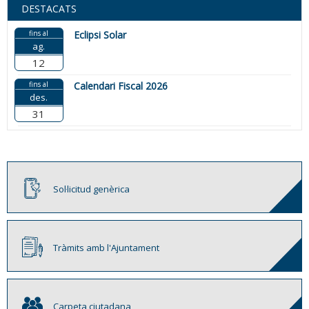
DESTACATS
fins al
Eclipsi Solar
ag.
12
fins al
Calendari Fiscal 2026
des.
31
Sol·licitud genèrica
Tràmits amb l'Ajuntament
Carpeta ciutadana