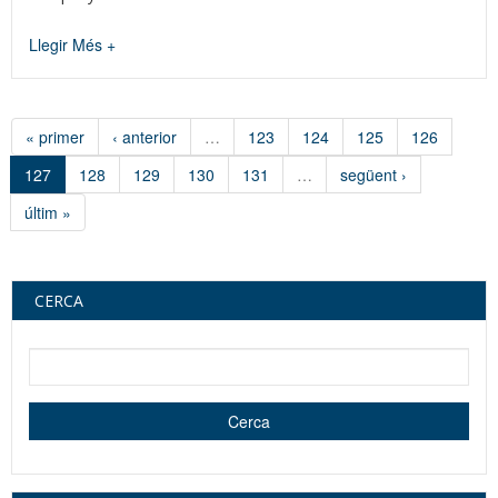
Llegir Més +
« primer
‹ anterior
…
123
124
125
126
127
128
129
130
131
…
següent ›
últim »
CERCA
Cerca dins d'aquest lloc web
Cerca