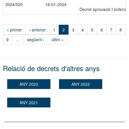
2024/020
18-01-2024
Decret aprovació i ordena
« primer
‹ anterior
1
2
3
4
5
6
7
8
9
…
següent ›
últim »
Relació de decrets d'altres anys
ANY 2023
ANY 2022
ANY 2021