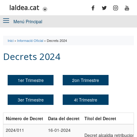
Vés al contingut
laldea.cat
Menú Principal
Inici
»
Informació Oficial
»
Decrets 2024
Esteu aquí
Decrets 2024
1er Trimestre
2on Trimestre
3er Trimestre
4t Trimestre
Número de Decret
Data del decret
Títol del Decret
2024/011
16-01-2024
Decret alcaldia retribucion