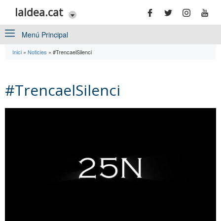
Vés al contingut
laldea.cat
Menú Principal
Inici
»
Noticies
»
#TrencaelSilenci
Esteu aquí
#TrencaelSilenci