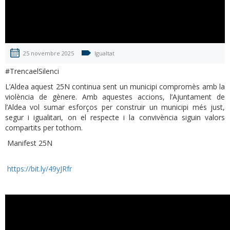
25 novembre 2025
Igualtat
#TrencaelSilenci
L’Aldea aquest 25N continua sent un municipi compromès amb la
violència de gènere. Amb aquestes accions, l’Ajuntament de
l’Aldea vol sumar esforços per construir un municipi més just,
segur i igualitari, on el respecte i la convivència siguin valors
compartits per tothom.
Manifest 25N
https://bit.ly/49yJRfr