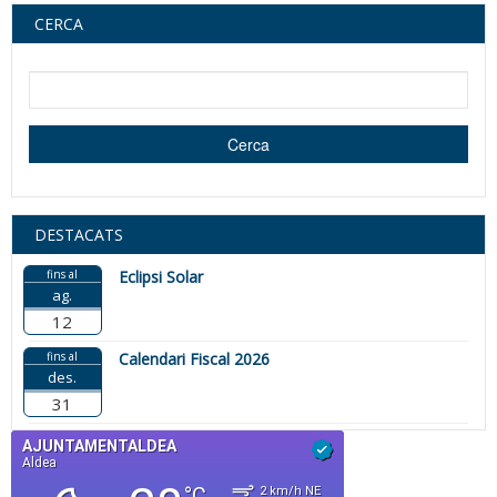
CERCA
Cerca dins d'aquest lloc web
Cerca
DESTACATS
fins al
Eclipsi Solar
ag.
12
fins al
Calendari Fiscal 2026
des.
31