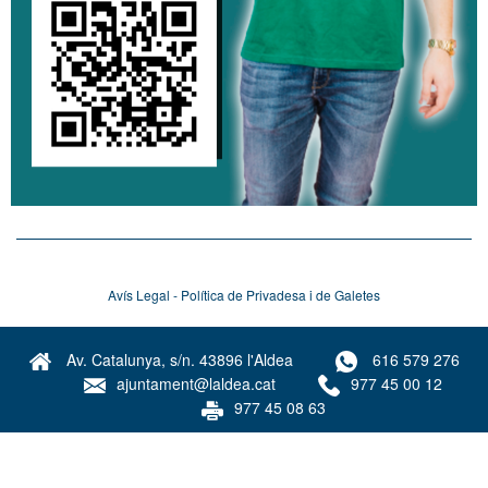
Avís Legal - Política de Privadesa i de Galetes
Av. Catalunya, s/n. 43896 l'Aldea
616 579 276
ajuntament@laldea.cat
977 45 00 12
977 45 08 63