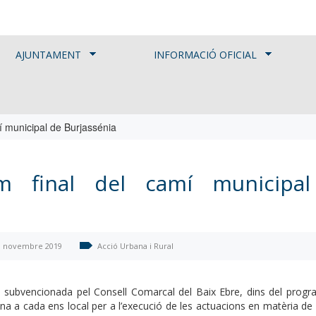
AJUNTAMENT
INFORMACIÓ OFICIAL
í municipal de Burjassénia
m final del camí municipa
1 novembre 2019
Acció Urbana i Rural
 subvencionada pel Consell Comarcal del Baix Ebre, dins del prog
ina a cada ens local per a l’execució de les actuacions en matèria de m