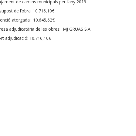
njament de camins municipals per l’any 2019.
supost de l’obra: 10.716,10€
enció atorgada: 10.645,62€
esa adjudicatària de les obres: MJ GRUAS S.A
rt adjudicació: 10.716,10€