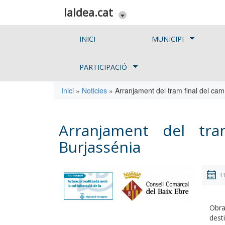
Vés al contingut
laldea.cat
INICI
MUNICIPI
PARTICIPACIÓ
Inici
»
Noticies
»
Arranjament del tram final del cam
Esteu aquí
Arranjament del tra
Burjassénia
1
Obra
dest