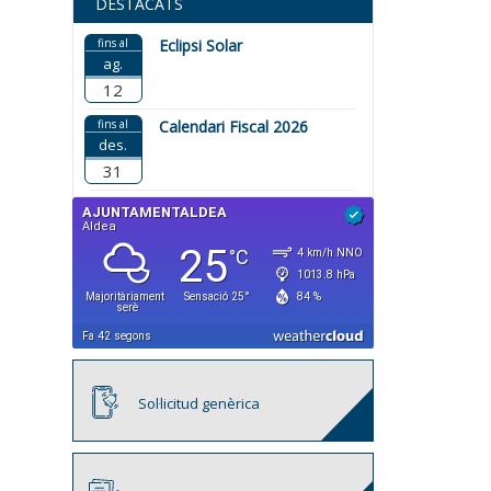
DESTACATS
fins al
Eclipsi Solar
ag.
12
fins al
Calendari Fiscal 2026
des.
31
Sol·licitud genèrica