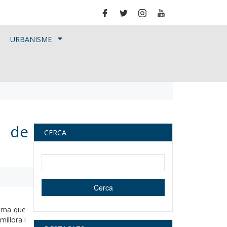
URBANISME
l de
CERCA
Cerca dins d'aquest lloc web
Cerca
rama que
illora i