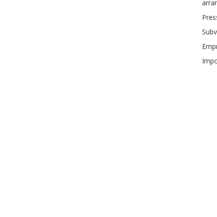
arra
Pres
Subv
Empr
Impo