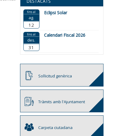
DESTACATS
fins al
Eclipsi Solar
ag.
12
fins al
Calendari Fiscal 2026
des.
31
Sol·licitud genèrica
Tràmits amb l'Ajuntament
Carpeta ciutadana