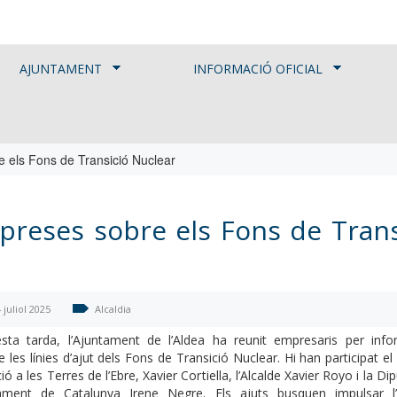
AJUNTAMENT
INFORMACIÓ OFICIAL
e els Fons de Transició Nuclear
preses sobre els Fons de Trans
 juliol 2025
Alcaldia
sta tarda, l’Ajuntament de l’Aldea ha reunit empresaris per info
e les línies d’ajut dels Fons de Transició Nuclear. Hi han participat e
ió a les Terres de l’Ebre, Xavier Cortiella, l’Alcalde Xavier Royo i la Di
ament de Catalunya Irene Negre. Els ajuts busquen impulsar l’a