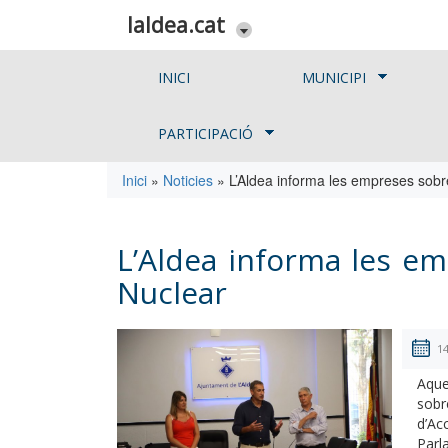
Vés al contingut
laldea.cat
INICI
MUNICIPI
PARTICIPACIÓ
Inici
»
Noticies
»
L’Aldea informa les empreses sobr
Esteu aquí
L’Aldea informa les em
Nuclear
14
Aque
sobr
d’Acc
Parl