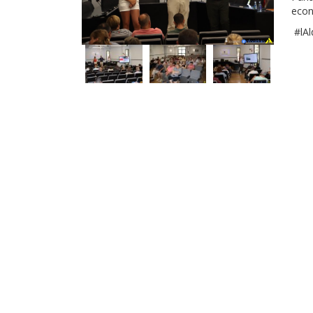
econ
#lAl