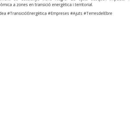
òmica a zones en transició energètica i territorial.
dea #TransicióEnergètica #Empreses #Ajuts #TerresdelEbre