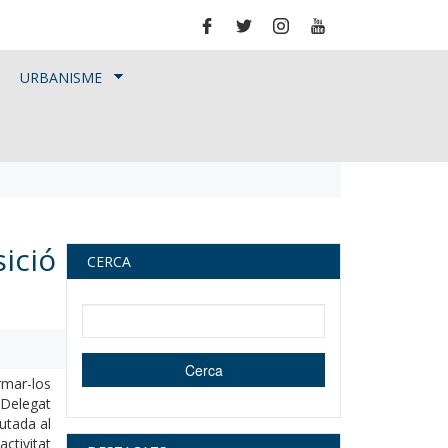
URBANISME
ició
CERCA
Cerca dins d'aquest lloc web
Cerca
rmar-los
l Delegat
putada al
ctivitat