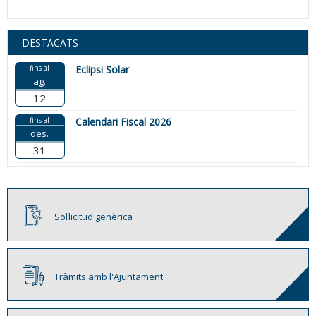
DESTACATS
fins al
Eclipsi Solar
ag.
12
fins al
Calendari Fiscal 2026
des.
31
Sol·licitud genèrica
Tràmits amb l'Ajuntament