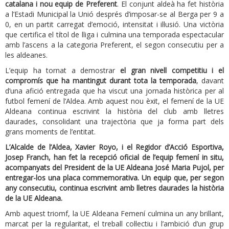
catalana i nou equip de Preferent
. El conjunt aldeà ha fet història
a l’Estadi Municipal la Unió després d’imposar-se al Berga per 9 a
0, en un partit carregat d’emoció, intensitat i il·lusió. Una victòria
que certifica el títol de lliga i culmina una temporada espectacular
amb l’ascens a la categoria Preferent, el segon consecutiu per a
les aldeanes.
L’equip ha tornat a demostrar
el gran nivell competitiu i el
compromís que ha mantingut durant tota la temporada
, davant
d’una afició entregada que ha viscut una jornada històrica per al
futbol femení de l’Aldea. Amb aquest nou èxit, el femení de la UE
Aldeana continua escrivint la història del club amb lletres
daurades, consolidant una trajectòria que ja forma part dels
grans moments de l’entitat.
L’Alcalde de l’Aldea, Xavier Royo, i el Regidor d’Acció Esportiva,
Josep Franch, han fet la recepció oficial de l’equip femení in situ,
acompanyats del President de la UE Aldeana José Maria Pujol, per
entregar-los una placa commemorativa. Un equip que, per segon
any consecutiu, continua escrivint amb lletres daurades la història
de la UE Aldeana.
Amb aquest triomf, la UE Aldeana Femení culmina un any brillant,
marcat per la regularitat, el treball col·lectiu i l’ambició d’un grup