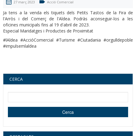
27 març 2023
Acció Comercial
Ja tens a la venda els tiquets dels Petits Tastos de la Fira de
l'Arròs i del Comerç de l'Aldea. Podràs aconseguir-los a les
oficines municipals fins al 19 d'abril de 2023.
Especial Maridatges i Productes de Proximitat
#lAldea #AccióComercial #Turisme #Ciutadania #orgulldepoble
#impulsemlaldea
CERCA
Cerca dins d'aquest lloc web
Cerca