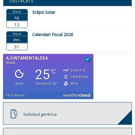
DESTACATS
fins al
Eclipsi Solar
ag.
12
fins al
Calendari Fiscal 2026
des.
31
Sol·licitud genèrica