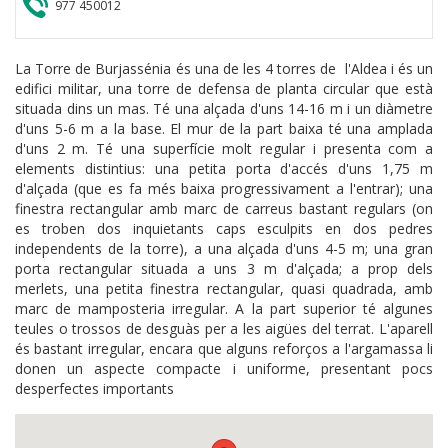
977 450012
La Torre de Burjassénia és una de les 4 torres de l'Aldea i és un
edifici militar, una torre de defensa de planta circular que està
situada dins un mas. Té una alçada d'uns 14-16 m i un diàmetre
d'uns 5-6 m a la base. El mur de la part baixa té una amplada
d'uns 2 m. Té una superfície molt regular i presenta com a
elements distintius: una petita porta d'accés d'uns 1,75 m
d'alçada (que es fa més baixa progressivament a l'entrar); una
finestra rectangular amb marc de carreus bastant regulars (on
es troben dos inquietants caps esculpits en dos pedres
independents de la torre), a una alçada d'uns 4-5 m; una gran
porta rectangular situada a uns 3 m d'alçada; a prop dels
merlets, una petita finestra rectangular, quasi quadrada, amb
marc de mamposteria irregular. A la part superior té algunes
teules o trossos de desguàs per a les aigües del terrat. L'aparell
és bastant irregular, encara que alguns reforços a l'argamassa li
donen un aspecte compacte i uniforme, presentant pocs
desperfectes importants