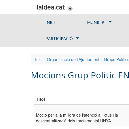
Vés al contingut
laldea.cat
INICI
MUNICIPI
PARTICIPACIÓ
Inici
»
Organització de l'Ajuntament
»
Grups Polític
Esteu aquí
Mocions Grup Polític 
Títol
Moció per a la millora de l'atenció a l'ictus i la
descentralització dels tractamentsLUNYA