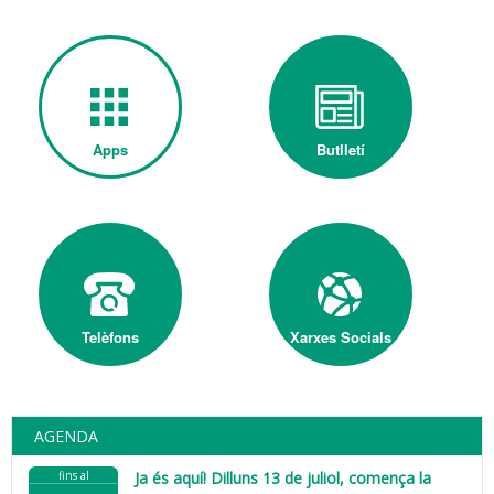
Apps
Butlletí
Telèfons
Xarxes Socials
AGENDA
fins al
Ja és aquí! Dilluns 13 de juliol, comença la