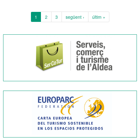
1
2
3
següent ›
últim »