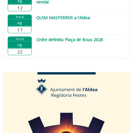
ag.
venda!
12
fins al
QUIM MASFERRER a l'Aldea
ag.
17
fins al
Ordre definitiu Plaça de Bous 2026
ag.
22