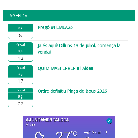
AGENDA
Pregó #FEMLA26
ag.
8
fins al
Ja és aquí! Dilluns 13 de juliol, comença la
ag.
venda!
12
fins al
QUIM MASFERRER a l'Aldea
ag.
17
fins al
Ordre definitiu Plaça de Bous 2026
ag.
22