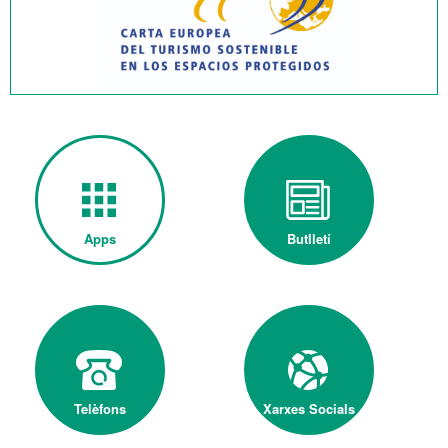
Apps
Butlletí
Telèfons
Xarxes Socials