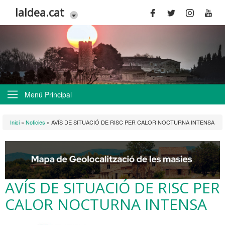
Vés al contingut
laldea.cat
Menú Principal
Esteu aquí
Inici
»
Noticies
»
AVÍS DE SITUACIÓ DE RISC PER CALOR NOCTURNA INTENSA
AVÍS DE SITUACIÓ DE RISC PER
CALOR NOCTURNA INTENSA