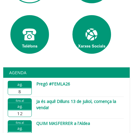
Telèfons
Xarxes Socials
AGENDA
Pregó #FEMLA26
ag.
8
fins al
Ja és aquí! Dilluns 13 de juliol, comença la
ag.
venda!
12
fins al
QUIM MASFERRER a l'Aldea
ag.