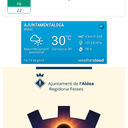
ag.
22