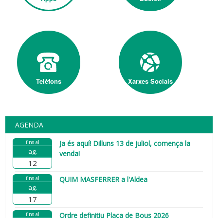
Telèfons
Xarxes Socials
AGENDA
fins al
Ja és aquí! Dilluns 13 de juliol, comença la
ag.
venda!
12
fins al
QUIM MASFERRER a l'Aldea
ag.
17
fins al
Ordre definitiu Plaça de Bous 2026