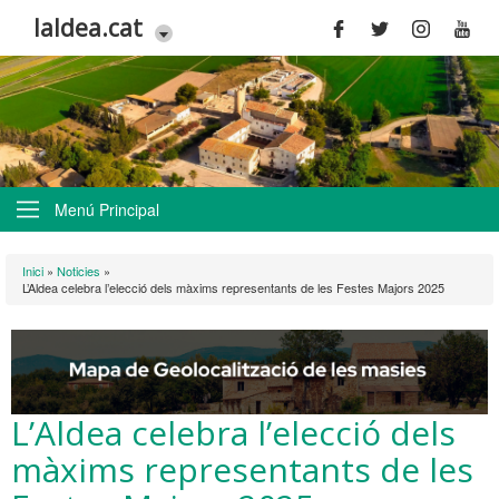
Vés al contingut
laldea.cat
Menú Principal
Esteu aquí
Inici
»
Noticies
»
L’Aldea celebra l’elecció dels màxims representants de les Festes Majors 2025
L’Aldea celebra l’elecció dels
màxims representants de les