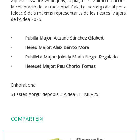
Aquest dissabte 28 de juny, la plaça Dr. Maimó ha acollit
la celebració de la tradicional Gala i el sorteig oficial per a
l’elecció dels màxims representants de les Festes Majors
de l’Aldea 2025.
• Pubilla Major: Aitzane Sánchez Gilabert
• Hereu Major: Aleix Benito Mora
• Pubilleta Major: Joleidy María Negre Regalado
• Hereuet Major: Pau Chorto Tomas
Enhorabona !
#Festes #orgulldepoble #lAldea #FEMLA25
COMPARTEIX!