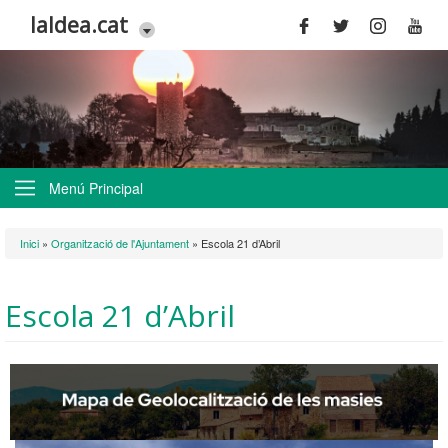
Vés al contingut
laldea.cat
Menú Principal
Esteu aquí
Inici
»
Organització de l'Ajuntament
»
Escola 21 d’Abril
Escola 21 d’Abril