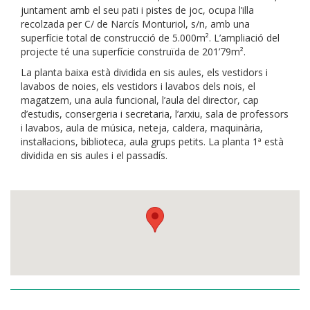
juntament amb el seu pati i pistes de joc, ocupa l’illa
recolzada per C/ de Narcís Monturiol, s/n, amb una
superfície total de construcció de 5.000m². L’ampliació del
projecte té una superfície construïda de 201’79m².
La planta baixa està dividida en sis aules, els vestidors i
lavabos de noies, els vestidors i lavabos dels nois, el
magatzem, una aula funcional, l’aula del director, cap
d’estudis, consergeria i secretaria, l’arxiu, sala de professors
i lavabos, aula de música, neteja, caldera, maquinària,
instal·lacions, biblioteca, aula grups petits. La planta 1ª està
dividida en sis aules i el passadís.