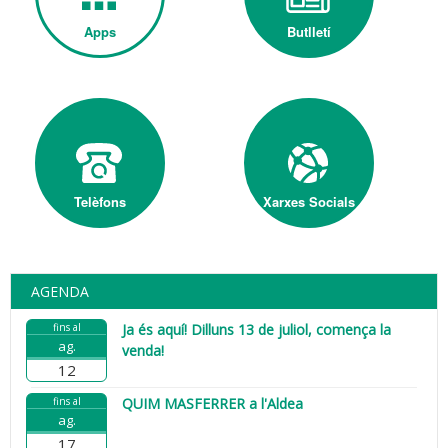
Apps
Butlletí
Telèfons
Xarxes Socials
AGENDA
fins al
Ja és aquí! Dilluns 13 de juliol, comença la
ag.
venda!
12
fins al
QUIM MASFERRER a l'Aldea
ag.
17