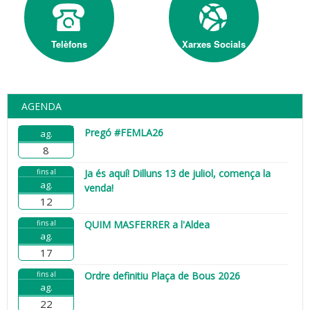
Telèfons
Xarxes Socials
AGENDA
Pregó #FEMLA26
ag.
8
fins al
Ja és aquí! Dilluns 13 de juliol, comença la
ag.
venda!
12
fins al
QUIM MASFERRER a l'Aldea
ag.
17
fins al
Ordre definitiu Plaça de Bous 2026
ag.
22