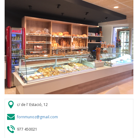
c/ de l' Estació, 12
fornmunoz@gmail.com
977 450021