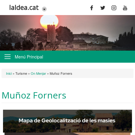
Vés al contingut
laldea.cat
Menú Principal
Esteu aquí
Inici
»
Turisme
»
On Menjar
»
Muñoz Forners
Muñoz Forners