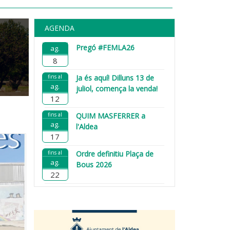
AGENDA
Pregó #FEMLA26
ag.
8
fins al
Ja és aquí! Dilluns 13 de
ag.
juliol, comença la venda!
12
fins al
QUIM MASFERRER a
ag.
l'Aldea
17
fins al
Ordre definitiu Plaça de
ag.
Bous 2026
22