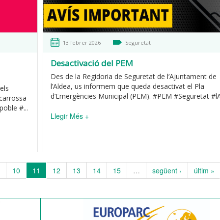
13 febrer 2026
Seguretat
Desactivació del PEM
Des de la Regidoria de Seguretat de l’Ajuntament de
l’Aldea, us informem que queda desactivat el Pla
els
d’Emergències Municipal (PEM). #PEM #Seguretat #l
 carrossa
oble #...
Llegir Més +
10
11
12
13
14
15
…
següent ›
últim »