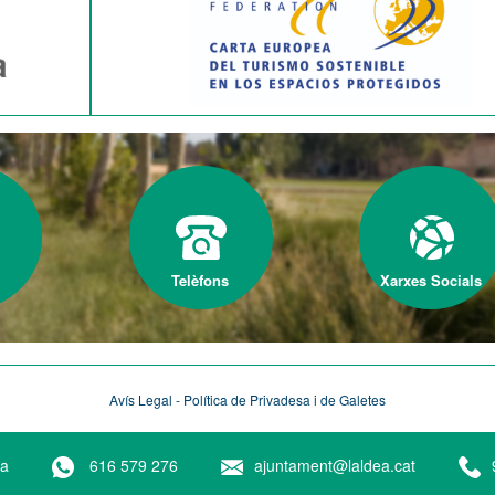
Telèfons
Xarxes Socials
Avís Legal - Política de Privadesa i de Galetes
ea
616 579 276
ajuntament@laldea.cat