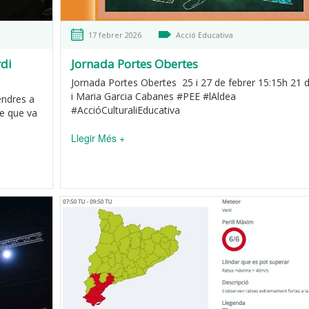
17 febrer 2026
Acció Educativa
rdi
Jornada Portes Obertes
Jornada Portes Obertes 25 i 27 de febrer 15:15h 21 d'
i Maria Garcia Cabanes #PEE #lAldea
endres a
#AccióCulturaliEducativa
te que va
Llegir Més +