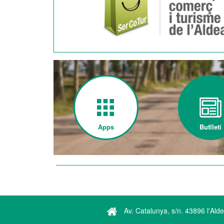
Apps
Butlletí
Av. Catalunya, s/n. 43896 l'Ald