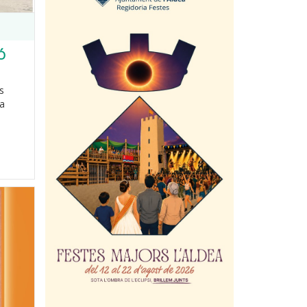
Ó
s
La