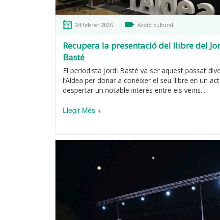
24 febrer 2026
Acció cultural
Recupera la presentació del llibre del Jo
Basté
El periodista Jordi Basté va ser aquest passat div
l’Aldea per donar a conèixer el seu llibre en un ac
despertar un notable interès entre els veïns...
Llegir Més +