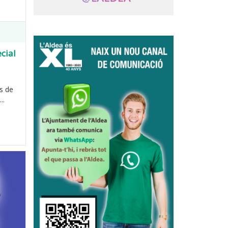
cial
s de
..