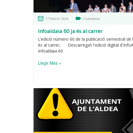
17 febrer 2026
Ciutadania
Infoaldaia 60 ja és al carrer
L’edició número 60 de la publicació semestral de l
és al carrer, Descarrega’t l'edició digital d'Info
Infoaldaia 60
Llegir Més +