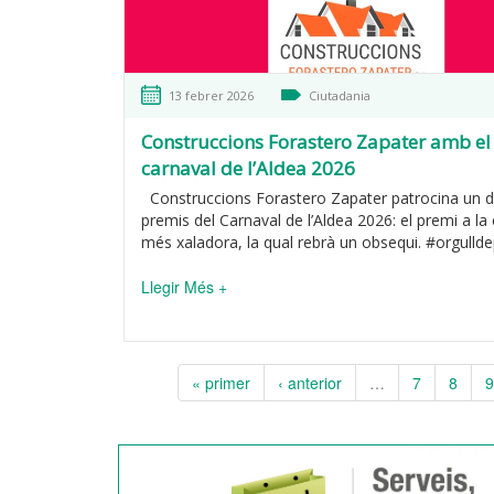
13 febrer 2026
Ciutadania
Construccions Forastero Zapater amb el
carnaval de l’Aldea 2026
Construccions Forastero Zapater patrocina un d
premis del Carnaval de l’Aldea 2026: el premi a la
més xaladora, la qual rebrà un obsequi. #orgulldep
Llegir Més +
« primer
‹ anterior
…
7
8
9