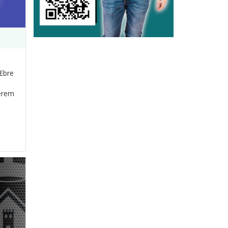
’Ebre
perem