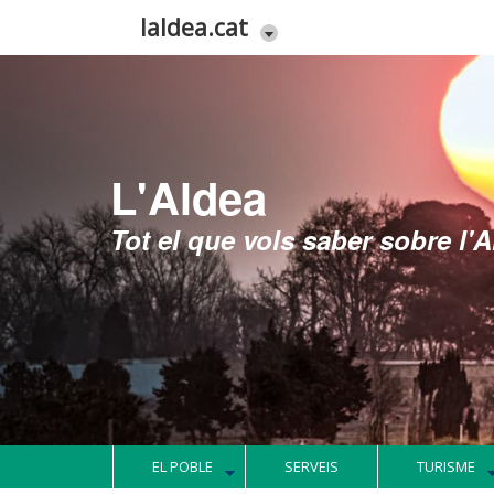
Vés al contingut
laldea.cat
Història
Un poble ple d'història
EL POBLE
SERVEIS
TURISME