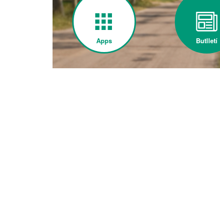
Apps
Butlletí