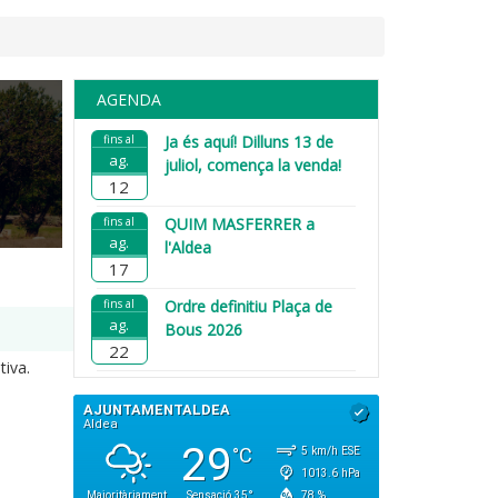
AGENDA
fins al
Ja és aquí! Dilluns 13 de
ag.
juliol, comença la venda!
12
fins al
QUIM MASFERRER a
ag.
l'Aldea
17
fins al
Ordre definitiu Plaça de
ag.
Bous 2026
22
tiva.