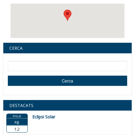
CERCA
Cerca dins d'aquest lloc web
Cerca
DESTACATS
fins al
Eclipsi Solar
ag.
12