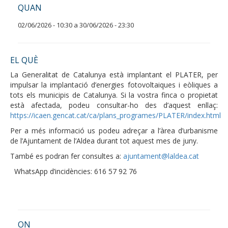
QUAN
02/06/2026 - 10:30
a
30/06/2026 - 23:30
EL QUÈ
La Generalitat de Catalunya està implantant el PLATER, per
impulsar la implantació d’energies fotovoltaiques i eòliques a
tots els municipis de Catalunya. Si la vostra finca o propietat
està afectada, podeu consultar-ho des d’aquest enllaç:
https://icaen.gencat.cat/ca/plans_programes/PLATER/index.html
Per a més informació us podeu adreçar a l’àrea d’urbanisme
de l’Ajuntament de l’Aldea durant tot aquest mes de juny.
També es podran fer consultes a:
ajuntament@laldea.cat
WhatsApp d’incidències: 616 57 92 76
ON