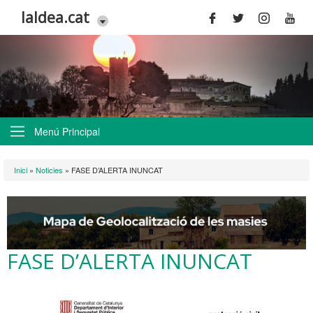
Vés al contingut
laldea.cat
Menú Principal
Esteu aquí
Inici
»
Noticies
»
FASE D’ALERTA INUNCAT
FASE D’ALERTA INUNCAT