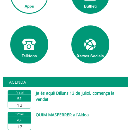
Apps
Butlletí
Telèfons
Xarxes Socials
AGENDA
fins al
Ja és aquí! Dilluns 13 de juliol, comença la
ag.
venda!
12
fins al
QUIM MASFERRER a l'Aldea
ag.
17