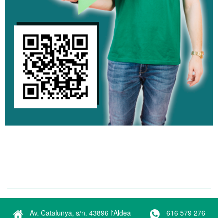
Av. Catalunya, s/n. 43896 l'Aldea
616 579 276