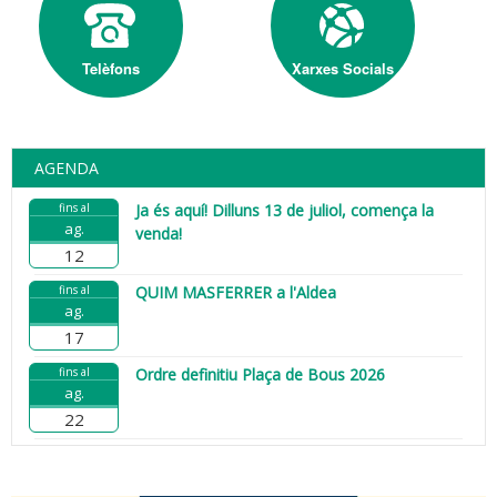
Telèfons
Xarxes Socials
AGENDA
fins al
Ja és aquí! Dilluns 13 de juliol, comença la
ag.
venda!
12
fins al
QUIM MASFERRER a l'Aldea
ag.
17
fins al
Ordre definitiu Plaça de Bous 2026
ag.
22