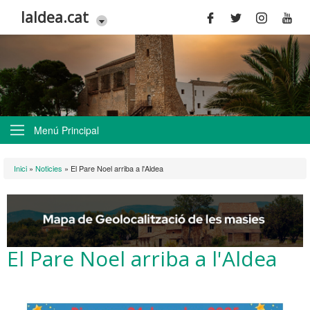
Vés al contingut
laldea.cat
Menú Principal
Esteu aquí
Inici
»
Noticies
»
El Pare Noel arriba a l'Aldea
El Pare Noel arriba a l'Aldea