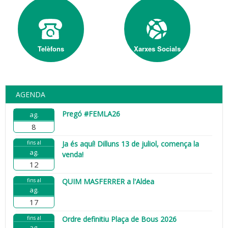
Telèfons
Xarxes Socials
AGENDA
Pregó #FEMLA26
ag.
8
fins al
Ja és aquí! Dilluns 13 de juliol, comença la
ag.
venda!
12
fins al
QUIM MASFERRER a l'Aldea
ag.
17
fins al
Ordre definitiu Plaça de Bous 2026
ag.