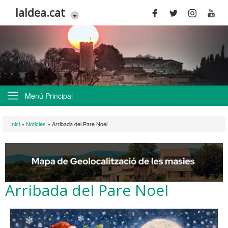
Vés al contingut
laldea.cat
Menú Principal
Esteu aquí
Inici
»
Noticies
»
Arribada del Pare Noel
Arribada del Pare Noel