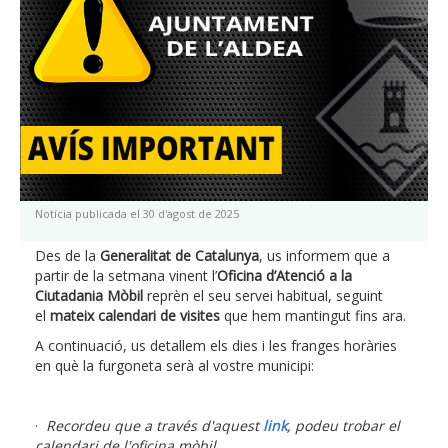
Notícia publicada el 30 d'agost de 2025
Des de la
Generalitat de Catalunya
, us informem que a
partir de la setmana vinent l’
Oficina d’Atenció a la
Ciutadania Mòbil
reprèn el seu servei habitual, seguint
el
mateix calendari de visites
que hem mantingut fins ara.
A continuació, us detallem els dies i les franges horàries
en què la furgoneta serà al vostre municipi:
·
Recordeu que a través d'aquest
link
, podeu trobar el
calendari de l'oficina mòbil.