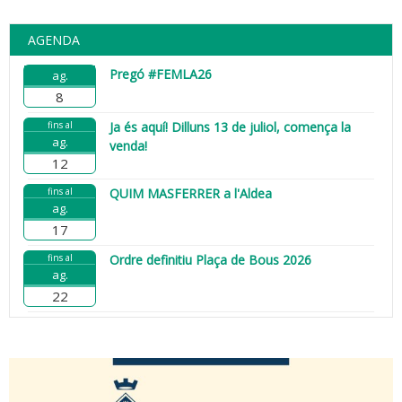
AGENDA
Pregó #FEMLA26
ag.
8
fins al
Ja és aquí! Dilluns 13 de juliol, comença la
ag.
venda!
12
fins al
QUIM MASFERRER a l'Aldea
ag.
17
fins al
Ordre definitiu Plaça de Bous 2026
ag.
22