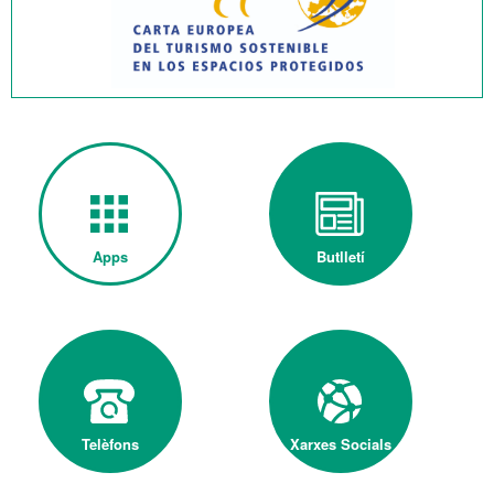
Apps
Butlletí
Telèfons
Xarxes Socials