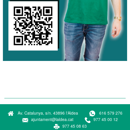
Av. Catalunya, s/n. 43896 l'Aldea
616 579 276
ajuntament@laldea.cat
977 45 00 12
977 45 08 63