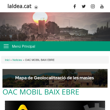
Vés al contingut
laldea.cat
Menú Principal
Esteu aquí
Inici
»
Noticies
»
OAC MOBIL BAIX EBRE
OAC MOBIL BAIX EBRE