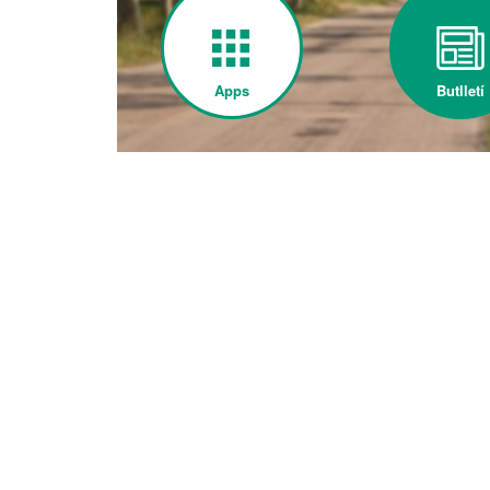
Apps
Butlletí