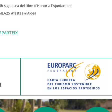
5h signatura del llibre d'Honor a l'Ajuntament
LA25 #festes #lAldea
PARTEIX!