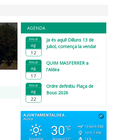
AGENDA
fins al
Ja és aquí! Dilluns 13 de
ag.
juliol, comença la venda!
12
fins al
QUIM MASFERRER a
ag.
l'Aldea
17
fins al
Ordre definitiu Plaça de
ag.
Bous 2026
22