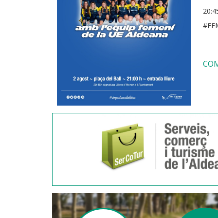
20:4
#FEM
COM