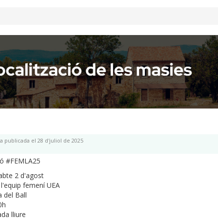
a publicada el 28 d'juliol de 2025
gó #FEMLA25
abte 2 d'agost
l'equip femení UEA
 del Ball
0h
da lliure