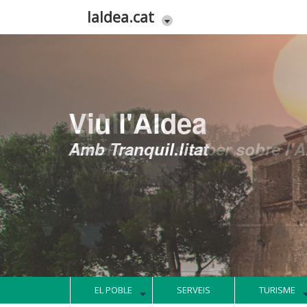
Vés al contingut
laldea.cat
L'Aldea
Tot el que vols saber sobre l'
EL POBLE
SERVEIS
TURISME