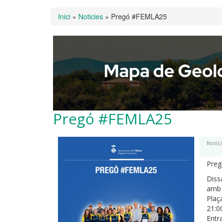
Esteu aquí
Inici
»
Noticies
»
Pregó #FEMLA25
Pregó #FEMLA25
Notíci
Pre
Diss
amb 
Plaça
21:0
Entra