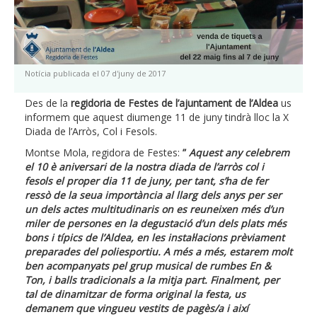
Notícia publicada el 07 d'juny de 2017
Des de la
regidoria de Festes de l’ajuntament de l’Aldea
us
informem que aquest diumenge 11 de juny tindrà lloc la X
Diada de l’Arròs, Col i Fesols.
Montse Mola, regidora de Festes:
”
Aquest any celebrem
el 10 è aniversari de la nostra diada de l’arròs col i
fesols el proper dia 11 de juny, per tant, s’ha de fer
ressò de la seua importància al llarg dels anys per ser
un dels actes multitudinaris on es reuneixen més d’un
miler de persones en la degustació d’un dels plats més
bons i típics de l’Aldea, en les instal·lacions prèviament
preparades del poliesportiu. A més a més, estarem molt
ben acompanyats pel grup musical de rumbes En &
Ton, i balls tradicionals a la mitja part. Finalment, per
tal de dinamitzar de forma original la festa, us
demanem que vingueu vestits de pagès/a i així