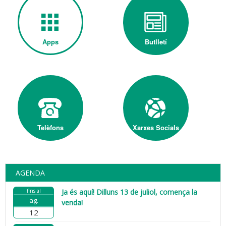
Apps
Butlletí
Telèfons
Xarxes Socials
AGENDA
fins al
Ja és aquí! Dilluns 13 de juliol, comença la
ag.
venda!
12