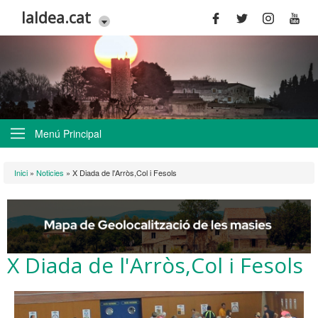
Vés al contingut
laldea.cat
Menú Principal
Esteu aquí
Inici
»
Noticies
»
X Diada de l'Arròs,Col i Fesols
X Diada de l'Arròs,Col i Fesols