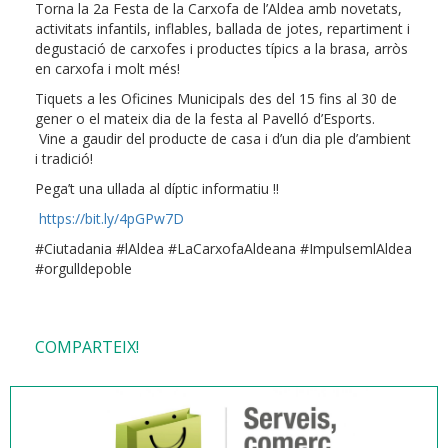
Torna la 2a Festa de la Carxofa de l’Aldea amb novetats,
activitats infantils, inflables, ballada de jotes, repartiment i
degustació de carxofes i productes típics a la brasa, arròs
en carxofa i molt més!
Tiquets a les Oficines Municipals des del 15 fins al 30 de
gener o el mateix dia de la festa al Pavelló d’Esports.
Vine a gaudir del producte de casa i d’un dia ple d’ambient
i tradició!
Pega’t una ullada al díptic informatiu !!
https://bit.ly/4pGPw7D
#Ciutadania #lAldea #LaCarxofaAldeana #ImpulsemlAldea
#orgulldepoble
COMPARTEIX!