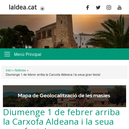
Vés al contingut
laldea.cat
Menú Principal
Esteu aquí
Inici
»
Noticies
»
Diumenge 1 de febrer arriba la Carxofa Aldeana i la seua gran festa!
Diumenge 1 de febrer arriba
la Carxofa Aldeana i la seua