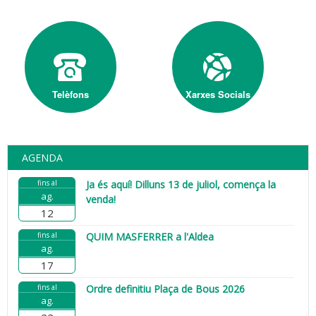
Telèfons
Xarxes Socials
AGENDA
fins al
Ja és aquí! Dilluns 13 de juliol, comença la
ag.
venda!
12
fins al
QUIM MASFERRER a l'Aldea
ag.
17
fins al
Ordre definitiu Plaça de Bous 2026
ag.